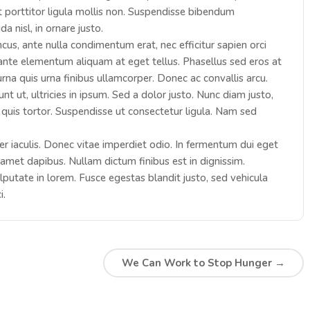
at porttitor ligula mollis non. Suspendisse bibendum
 nisl, in ornare justo.
cus, ante nulla condimentum erat, nec efficitur sapien orci
ante elementum aliquam at eget tellus. Phasellus sed eros at
na quis urna finibus ullamcorper. Donec ac convallis arcu.
nt ut, ultricies in ipsum. Sed a dolor justo. Nunc diam justo,
quis tortor. Suspendisse ut consectetur ligula. Nam sed
iaculis. Donec vitae imperdiet odio. In fermentum dui eget
t amet dapibus. Nullam dictum finibus est in dignissim.
putate in lorem. Fusce egestas blandit justo, sed vehicula
i.
We Can Work to Stop Hunger
→