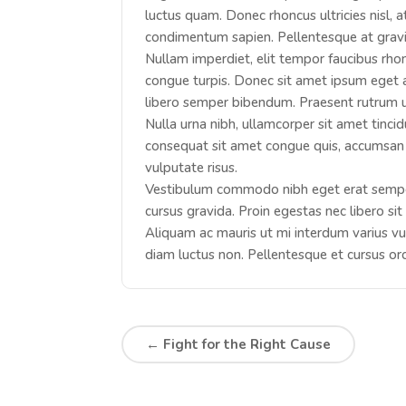
luctus quam. Donec rhoncus ultricies nisl, 
condimentum sapien. Pellentesque at gravida
Nullam imperdiet, elit tempor faucibus rhon
congue turpis. Donec sit amet ipsum eget 
libero semper bibendum. Praesent rutrum ur
Nulla urna nibh, ullamcorper sit amet tincidu
consequat sit amet congue quis, accumsan 
vulputate risus.
Vestibulum commodo nibh eget erat semper 
cursus gravida. Proin egestas nec libero si
Aliquam ac mauris ut mi interdum varius vul
diam luctus non. Pellentesque et cursus orc
←
Fight for the Right Cause